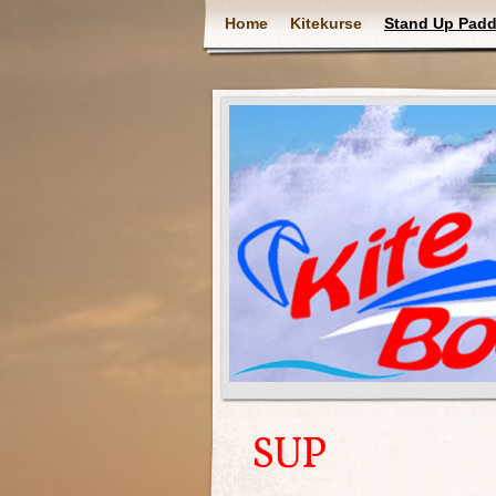
Home
Kitekurse
Stand Up Padd
SUP