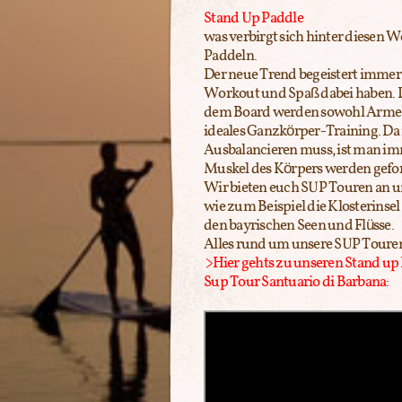
Stand Up Paddle
was verbirgt sich hinter diesen W
Paddeln.
Der neue Trend begeistert immer
Workout und Spaß dabei haben. D
dem Board werden sowohl Arme, B
ideales Ganzkörper-Training. D
Ausbalancieren muss, ist man imm
Muskel des Körpers werden gefor
Wir bieten euch SUP Touren an un
wie zum Beispiel die Klosterinse
den bayrischen Seen und Flüsse.
Alles rund um unsere SUP Touren 
>Hier gehts zu unseren Stand up
Sup Tour Santuario di Barbana: