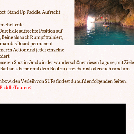
ort. Stand Up Paddle. Aufrecht
 mehr Leute.
urch die aufrechte Position auf
eine als auch Rumpf trainiert,
a man das Board permanent
er in Action und jeder einzelne
dert.
seren Spot in Grado in der wunderschöner riesen Lagune, mit Ziele
l Barbana die nur mit dem Boot zu erreichen ist oder auch rund um
bzw. den Verleih von SUPs findest du auf den folgenden Seiten.
 Paddle Touren<