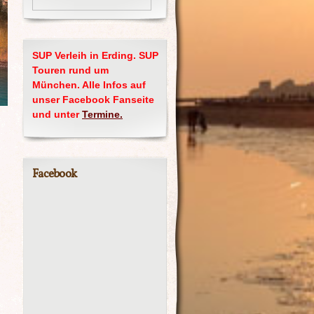
SUP Verleih in Erding. SUP
Touren rund um
München. Alle Infos auf
unser Facebook Fanseite
und unter
Termine.
Facebook