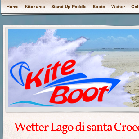
Home
Kitekurse
Stand Up Paddle
Spots
Wetter
Gal
Wetter Lago di santa Croc